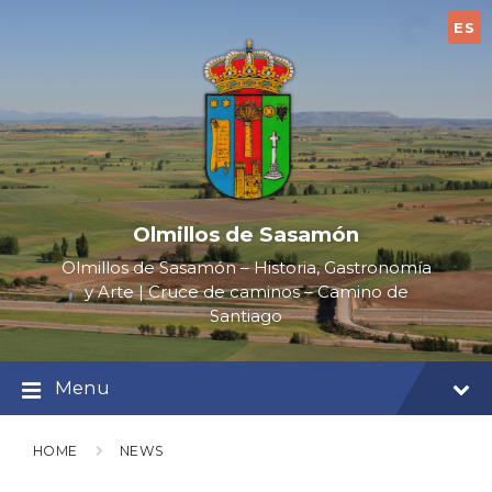
Skip
Skip
Skip
to
to
to
ES
content
main
footer
navigation
Olmillos de Sasamón
Olmillos de Sasamón – Historia, Gastronomía
y Arte | Cruce de caminos – Camino de
Santiago
Menu
HOME
NEWS