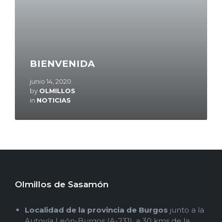
BIENVENIDA
junio 14, 2020
by
OLMILLOS
in
NOTICIAS
Olmillos de Sasamón
Localidad de la provincia de Burgos
junto a la
Autovía León-Burgos (A-231), a 30 kms de la