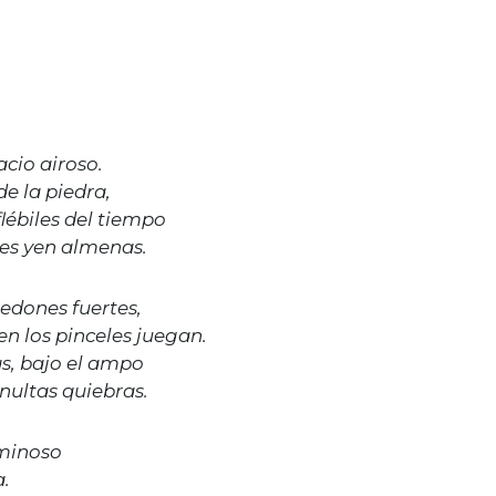
acio airoso.
e la piedra,
lébiles del tiempo
res yen almenas.
edones fuertes,
en los pinceles juegan.
s, bajo el ampo
inultas quiebras.
uminoso
a.