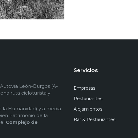
Servicios
a Autovía León-Burgos (A-
Empresas
lena ruta cicloturista y
Restaurantes
de la Humanidad) y a media
Alojamientos
ién Patrimonio de la
Bar & Restaurantes
 el
Complejo de