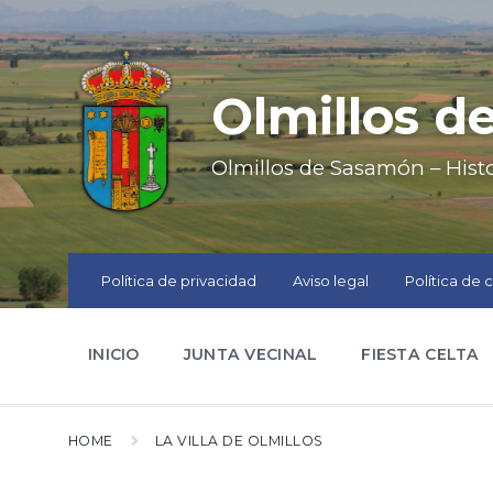
Skip
Skip
Skip
to
to
to
content
main
footer
navigation
Olmillos 
Olmillos de Sasamón – Hist
Política de privacidad
Aviso legal
Política de 
INICIO
JUNTA VECINAL
FIESTA CELTA
HOME
LA VILLA DE OLMILLOS