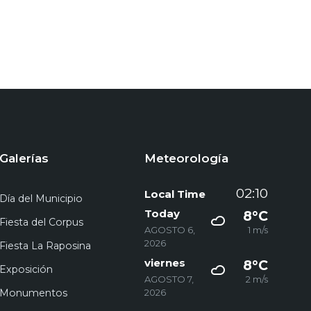
Galerías
Meteorología
02:10
Local Time
Día del Municipio
Today
8°C
Fiesta del Corpus
AGOSTO 6,
1 m/s
2026
Fiesta La Raposina
viernes
8°C
Exposición
AGOSTO 7,
2 m/s
Monumentos
2026