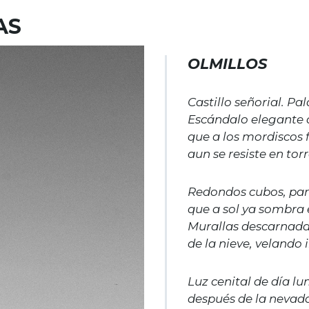
AS
OLMILLOS
Castillo señorial. Pal
Escándalo elegante d
que a los mordiscos f
aun se resiste en tor
Redondos cubos, par
que a sol ya sombra 
Murallas descarnada
de la nieve, velando 
Luz cenital de día l
después de la nevad