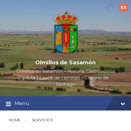
Skip
Skip
Skip
to
to
to
ES
content
main
footer
navigation
Olmillos de Sasamón
Olmillos de Sasamón – Historia, Gastronomía
y Arte | Cruce de caminos – Camino de
Santiago
Menu
HOME
SERVICIOS